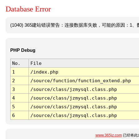
Database Error
(1040) 365建站错误警告：连接数据库失败，可能的原因：1、数
PHP Debug
No.
File
1
/index.php
2
/source/function/function_extend.php
3
/source/class/jzmysql.class.php
4
/source/class/jzmysql.class.php
5
/source/class/jzmysql.class.php
6
/source/class/jzmysql.class.php
www.365jz.com
已经将此