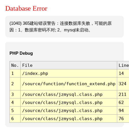
Database Error
(1040) 365建站错误警告：连接数据库失败，可能的原
因：1、数据库密码不对; 2、mysql未启动。
PHP Debug
No.
File
Line
1
/index.php
14
2
/source/function/function_extend.php
324
3
/source/class/jzmysql.class.php
211
4
/source/class/jzmysql.class.php
62
5
/source/class/jzmysql.class.php
94
6
/source/class/jzmysql.class.php
76