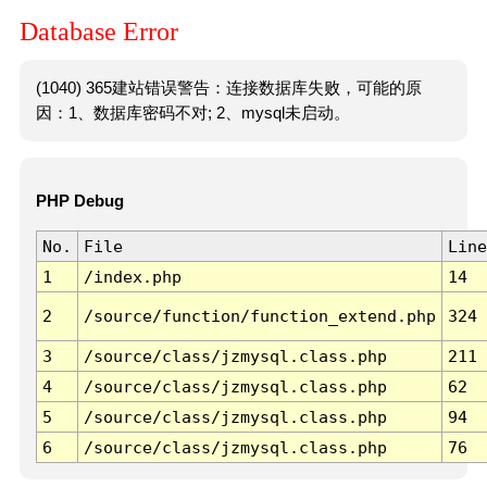
Database Error
(1040) 365建站错误警告：连接数据库失败，可能的原
因：1、数据库密码不对; 2、mysql未启动。
PHP Debug
No.
File
Line
1
/index.php
14
2
/source/function/function_extend.php
324
3
/source/class/jzmysql.class.php
211
4
/source/class/jzmysql.class.php
62
5
/source/class/jzmysql.class.php
94
6
/source/class/jzmysql.class.php
76