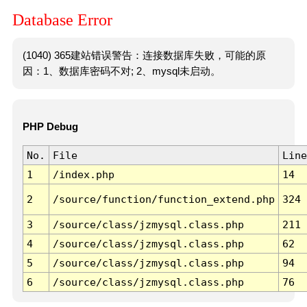
Database Error
(1040) 365建站错误警告：连接数据库失败，可能的原
因：1、数据库密码不对; 2、mysql未启动。
PHP Debug
No.
File
Line
1
/index.php
14
2
/source/function/function_extend.php
324
3
/source/class/jzmysql.class.php
211
4
/source/class/jzmysql.class.php
62
5
/source/class/jzmysql.class.php
94
6
/source/class/jzmysql.class.php
76