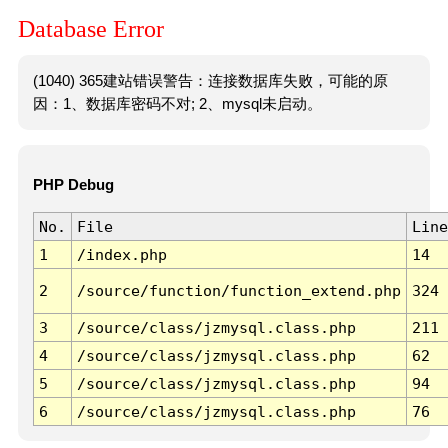
Database Error
(1040) 365建站错误警告：连接数据库失败，可能的原
因：1、数据库密码不对; 2、mysql未启动。
PHP Debug
No.
File
Line
1
/index.php
14
2
/source/function/function_extend.php
324
3
/source/class/jzmysql.class.php
211
4
/source/class/jzmysql.class.php
62
5
/source/class/jzmysql.class.php
94
6
/source/class/jzmysql.class.php
76