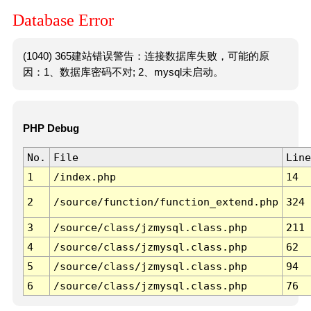
Database Error
(1040) 365建站错误警告：连接数据库失败，可能的原
因：1、数据库密码不对; 2、mysql未启动。
PHP Debug
No.
File
Line
1
/index.php
14
2
/source/function/function_extend.php
324
3
/source/class/jzmysql.class.php
211
4
/source/class/jzmysql.class.php
62
5
/source/class/jzmysql.class.php
94
6
/source/class/jzmysql.class.php
76