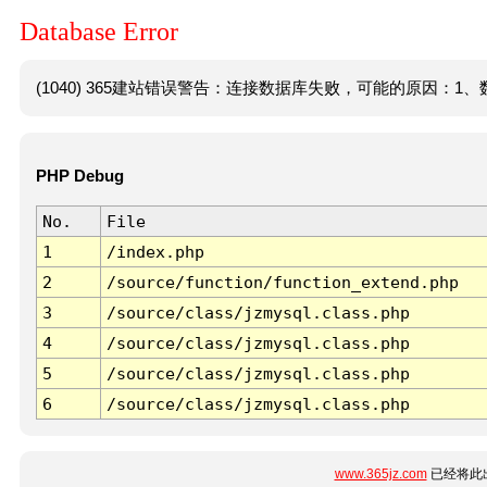
Database Error
(1040) 365建站错误警告：连接数据库失败，可能的原因：1、数
PHP Debug
No.
File
1
/index.php
2
/source/function/function_extend.php
3
/source/class/jzmysql.class.php
4
/source/class/jzmysql.class.php
5
/source/class/jzmysql.class.php
6
/source/class/jzmysql.class.php
www.365jz.com
已经将此