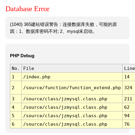
Database Error
(1040) 365建站错误警告：连接数据库失败，可能的原
因：1、数据库密码不对; 2、mysql未启动。
PHP Debug
No.
File
Line
1
/index.php
14
2
/source/function/function_extend.php
324
3
/source/class/jzmysql.class.php
211
4
/source/class/jzmysql.class.php
62
5
/source/class/jzmysql.class.php
94
6
/source/class/jzmysql.class.php
76