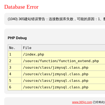
Database Error
(1040) 365建站错误警告：连接数据库失败，可能的原因：1、数
PHP Debug
No.
File
1
/index.php
2
/source/function/function_extend.php
3
/source/class/jzmysql.class.php
4
/source/class/jzmysql.class.php
5
/source/class/jzmysql.class.php
6
/source/class/jzmysql.class.php
www.365jz.com
已经将此