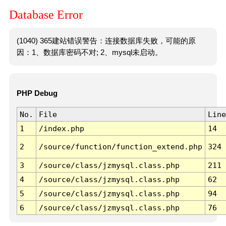
Database Error
(1040) 365建站错误警告：连接数据库失败，可能的原
因：1、数据库密码不对; 2、mysql未启动。
PHP Debug
No.
File
Line
1
/index.php
14
2
/source/function/function_extend.php
324
3
/source/class/jzmysql.class.php
211
4
/source/class/jzmysql.class.php
62
5
/source/class/jzmysql.class.php
94
6
/source/class/jzmysql.class.php
76