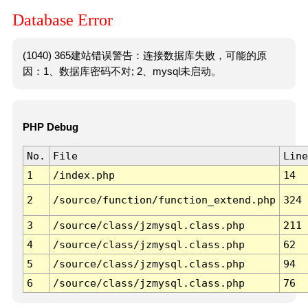
Database Error
(1040) 365建站错误警告：连接数据库失败，可能的原
因：1、数据库密码不对; 2、mysql未启动。
PHP Debug
No.
File
Line
1
/index.php
14
2
/source/function/function_extend.php
324
3
/source/class/jzmysql.class.php
211
4
/source/class/jzmysql.class.php
62
5
/source/class/jzmysql.class.php
94
6
/source/class/jzmysql.class.php
76