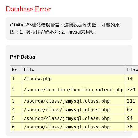
Database Error
(1040) 365建站错误警告：连接数据库失败，可能的原
因：1、数据库密码不对; 2、mysql未启动。
PHP Debug
No.
File
Line
1
/index.php
14
2
/source/function/function_extend.php
324
3
/source/class/jzmysql.class.php
211
4
/source/class/jzmysql.class.php
62
5
/source/class/jzmysql.class.php
94
6
/source/class/jzmysql.class.php
76