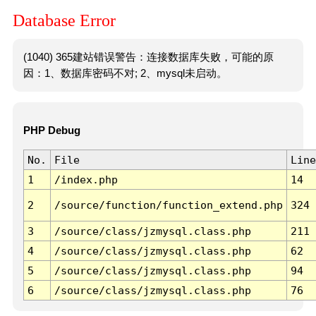
Database Error
(1040) 365建站错误警告：连接数据库失败，可能的原
因：1、数据库密码不对; 2、mysql未启动。
PHP Debug
No.
File
Line
1
/index.php
14
2
/source/function/function_extend.php
324
3
/source/class/jzmysql.class.php
211
4
/source/class/jzmysql.class.php
62
5
/source/class/jzmysql.class.php
94
6
/source/class/jzmysql.class.php
76