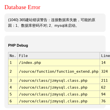
Database Error
(1040) 365建站错误警告：连接数据库失败，可能的原
因：1、数据库密码不对; 2、mysql未启动。
PHP Debug
No.
File
Line
1
/index.php
14
2
/source/function/function_extend.php
324
3
/source/class/jzmysql.class.php
211
4
/source/class/jzmysql.class.php
62
5
/source/class/jzmysql.class.php
94
6
/source/class/jzmysql.class.php
76