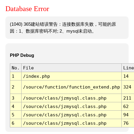
Database Error
(1040) 365建站错误警告：连接数据库失败，可能的原
因：1、数据库密码不对; 2、mysql未启动。
PHP Debug
No.
File
Line
1
/index.php
14
2
/source/function/function_extend.php
324
3
/source/class/jzmysql.class.php
211
4
/source/class/jzmysql.class.php
62
5
/source/class/jzmysql.class.php
94
6
/source/class/jzmysql.class.php
76