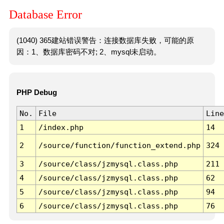
Database Error
(1040) 365建站错误警告：连接数据库失败，可能的原
因：1、数据库密码不对; 2、mysql未启动。
PHP Debug
No.
File
Line
1
/index.php
14
2
/source/function/function_extend.php
324
3
/source/class/jzmysql.class.php
211
4
/source/class/jzmysql.class.php
62
5
/source/class/jzmysql.class.php
94
6
/source/class/jzmysql.class.php
76