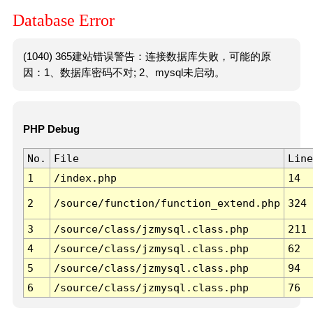
Database Error
(1040) 365建站错误警告：连接数据库失败，可能的原
因：1、数据库密码不对; 2、mysql未启动。
PHP Debug
No.
File
Line
1
/index.php
14
2
/source/function/function_extend.php
324
3
/source/class/jzmysql.class.php
211
4
/source/class/jzmysql.class.php
62
5
/source/class/jzmysql.class.php
94
6
/source/class/jzmysql.class.php
76