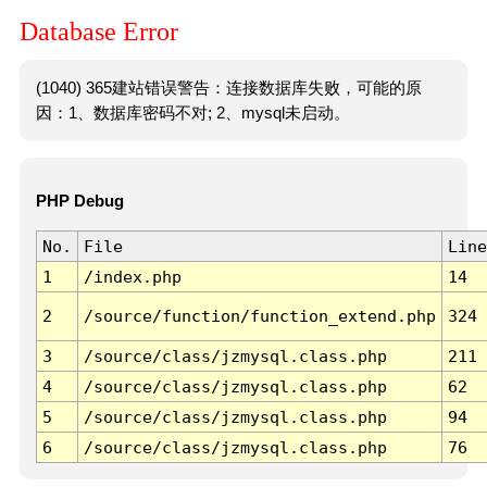
Database Error
(1040) 365建站错误警告：连接数据库失败，可能的原
因：1、数据库密码不对; 2、mysql未启动。
PHP Debug
No.
File
Line
1
/index.php
14
2
/source/function/function_extend.php
324
3
/source/class/jzmysql.class.php
211
4
/source/class/jzmysql.class.php
62
5
/source/class/jzmysql.class.php
94
6
/source/class/jzmysql.class.php
76