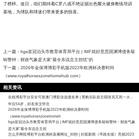
了榜样。改日，咱们期待着C罗八成不绝证据出色耀火健身教练培训
基地，为球队和球迷们带来更多的惊喜。
上一篇：
hga皇冠泊头市教育体育局平台 | IMF就好意思国渊博债务敲
响警钟：财政气象是大家“最令东说念主担忧”的
下一篇：
2026年金保博博彩手机版2022年欧洲杯决赛时间
（www.royalhorseszonehomehub.com）
相关资讯
在线博彩平台安全可靠澳门博彩业追债名单 | 黑豹乐队前主唱张克芃死一火，
年仅54岁，好友发文怀念
2026年金保博博彩手机版2022年欧洲杯决赛时间
（www.royalhorseszonehomeh
hga皇冠泊头市教育体育局平台 | IMF就好意思国渊博债务敲响警钟：财政气象
是大家“最令东说念主担
怎么开网投博彩平台欧洲杯直播网址_30秒 | 封面新闻《寻路东坡》亮相2023