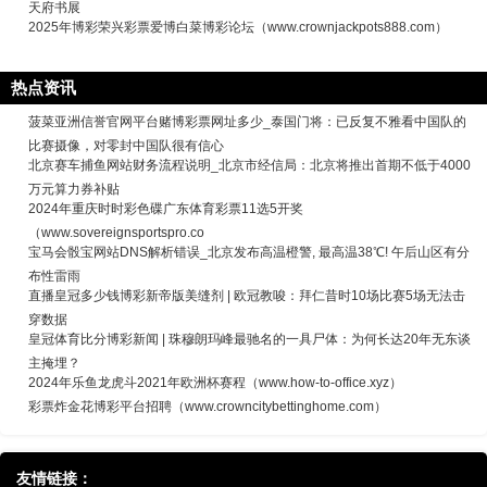
天府书展
2025年博彩荣兴彩票爱博白菜博彩论坛（www.crownjackpots888.com）
热点资讯
菠菜亚洲信誉官网平台赌博彩票网址多少_泰国门将：已反复不雅看中国队的
比赛摄像，对零封中国队很有信心
北京赛车捕鱼网站财务流程说明_北京市经信局：北京将推出首期不低于4000
万元算力券补贴
2024年重庆时时彩色碟广东体育彩票11选5开奖
（www.sovereignsportspro.co
宝马会骰宝网站DNS解析错误_北京发布高温橙警, 最高温38℃! 午后山区有分
布性雷雨
直播皇冠多少钱博彩新帝版美缝剂 | 欧冠教唆：拜仁昔时10场比赛5场无法击
穿数据
皇冠体育比分博彩新闻 | 珠穆朗玛峰最驰名的一具尸体：为何长达20年无东谈
主掩埋？
2024年乐鱼龙虎斗2021年欧洲杯赛程（www.how-to-office.xyz）
彩票炸金花博彩平台招聘（www.crowncitybettinghome.com）
友情链接：