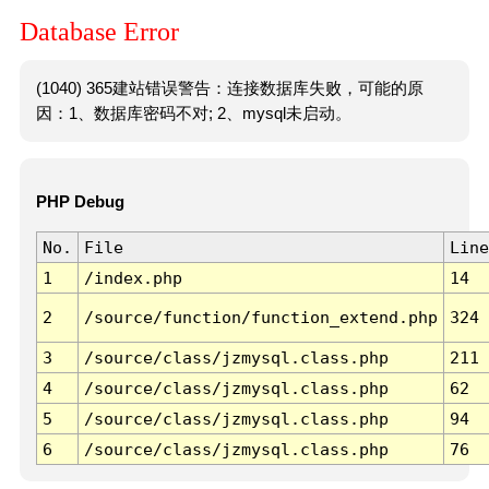
Database Error
(1040) 365建站错误警告：连接数据库失败，可能的原
因：1、数据库密码不对; 2、mysql未启动。
PHP Debug
No.
File
Line
1
/index.php
14
2
/source/function/function_extend.php
324
3
/source/class/jzmysql.class.php
211
4
/source/class/jzmysql.class.php
62
5
/source/class/jzmysql.class.php
94
6
/source/class/jzmysql.class.php
76