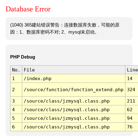
Database Error
(1040) 365建站错误警告：连接数据库失败，可能的原
因：1、数据库密码不对; 2、mysql未启动。
PHP Debug
No.
File
Line
1
/index.php
14
2
/source/function/function_extend.php
324
3
/source/class/jzmysql.class.php
211
4
/source/class/jzmysql.class.php
62
5
/source/class/jzmysql.class.php
94
6
/source/class/jzmysql.class.php
76